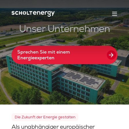
Unser Unternehmen
Sprechen Sie mit einem
arrow_forward
Energieexperten
Die Zukunft der Energie gestalten
Als unabhängiger europäischer