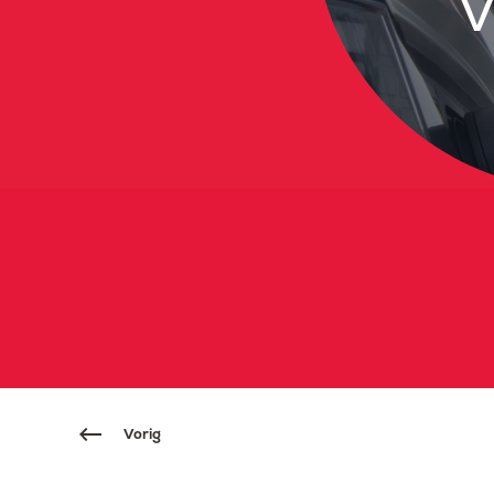
v
Vorig