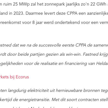
ruim 25 MWp zal het zonnepark jaarlijks zo'n 22 GWh a
erland in 2023. Daarmee levert deze CPPA een aanzienlij
vereenkomst voor 8 jaar werd ondertekend voor een ve
Fastned dat we na de succesvolle eerste CPPA de samenw
t door beide partijen gezien als win-win. Fastned krij
elijkheden voor de realisatie en financiering van Heldai
kets bij Ecorus
 langdurig elektriciteit uit hernieuwbare bronnen tege
ertijd de energietransitie. Met dit soort contracten stel