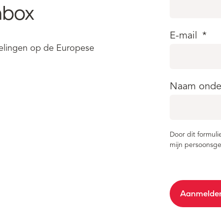
nbox
E-mail
*
kkelingen op de Europese
Naam onde
Door dit formuli
mijn persoonsge
Aanmelde