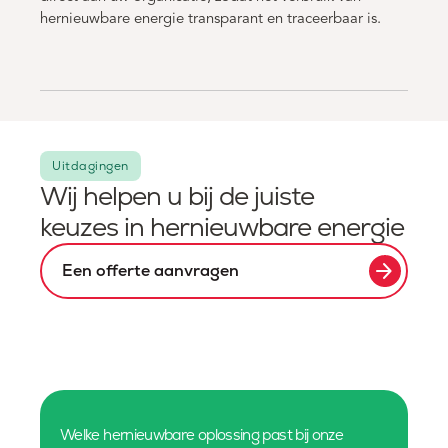
hernieuwbare energie transparant en traceerbaar is.
Uitdagingen
Wij helpen u bij de juiste
keuzes in hernieuwbare energie
arrow_forward
Een offerte aanvragen
Welke hernieuwbare oplossing past bij onze