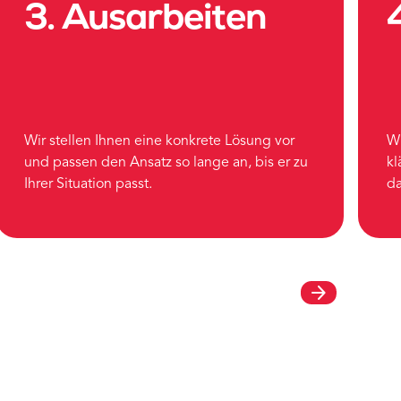
3. Ausarbeiten
Wir stellen Ihnen eine konkrete Lösung vor
W
und passen den Ansatz so lange an, bis er zu
kl
Ihrer Situation passt.
da
arrow_forward